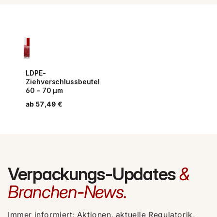
PPWR
LDPE-
Ziehverschlussbeutel
60 - 70 µm
Normaler Preis
ab 57,49 €
Verpackungs-Updates
&
Branchen-News.
Immer informiert: Aktionen, aktuelle Regulatorik,