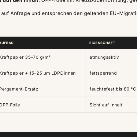
t auf den Inhalt
: OPP-Folie mit Kreuzbodenformung, gee
bar auf Anfrage und entsprechen den geltenden EU-Migrat
AUFBAU
EIGENSCHAFT
Kraftpapier 35–70 g/m²
atmungsaktiv
Kraftpapier + 15–25 µm LDPE innen
fettsperrend
Pergament-Ersatz
feuchtefest bis 80 °C
OPP-Folie
Sicht auf Inhalt