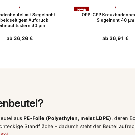
PPWR
odenbeutel mit Siegelnaht
OPP-CPP Kreuzbodenbeut
 beidseitigem Aufdruck
Siegelnaht 40 µm
ihnachtsstern 30 µm
Normaler
ab 36,20 €
Normaler
ab 36,91 €
Preis
Preis
enbeutel?
eutel aus
PE-Folie (Polyethylen, meist LDPE)
, deren B
echteckige Standfläche – dadurch steht der Beutel aufre
tel
.