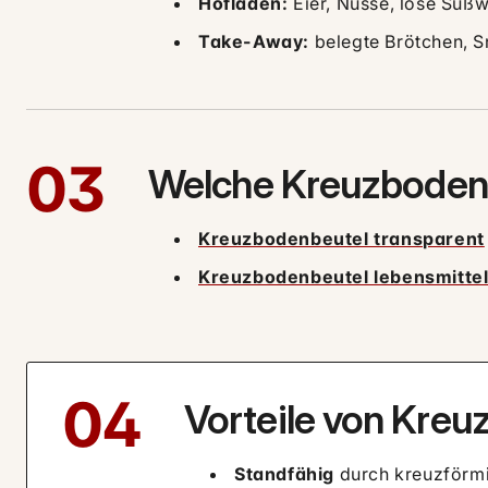
Hofläden:
Eier, Nüsse, lose Süß
Take-Away:
belegte Brötchen, 
03
Welche Kreuzbodenb
Kreuzbodenbeutel transparent
Kreuzbodenbeutel lebensmitte
04
Vorteile von Kre
Standfähig
durch kreuzförm