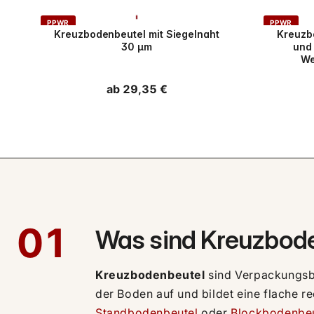
PPWR
PPWR
Kreuzbodenbeutel mit Siegelnaht
Kreuzb
30 µm
und
We
Normaler
ab 29,35 €
Preis
01
Was sind Kreuzbod
Kreuzbodenbeutel
sind Verpackungsb
der Boden auf und bildet eine flache r
Standbodenbeutel
oder
Blockbodenbeu