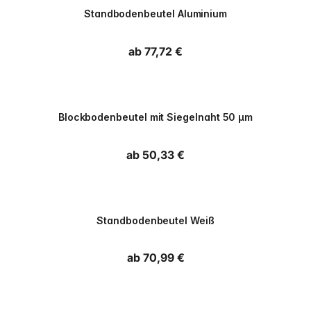
Standbodenbeutel Aluminium
Normaler Preis
ab 77,72 €
PPWR
Blockbodenbeutel mit Siegelnaht 50 µm
Normaler Preis
ab 50,33 €
PPWR
Standbodenbeutel Weiß
Normaler Preis
ab 70,99 €
PPWR