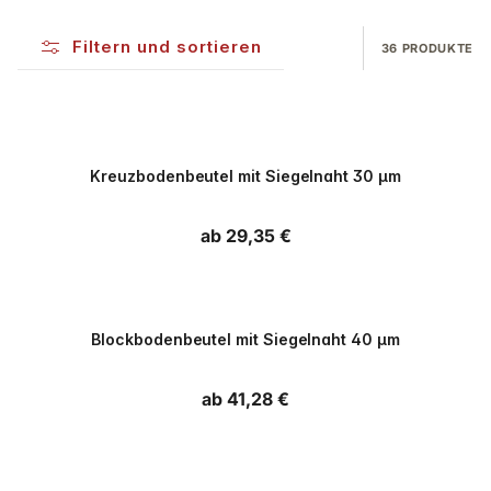
Filtern und sortieren
36 PRODUKTE
PPWR
Kreuzbodenbeutel mit Siegelnaht 30 µm
Normaler Preis
ab 29,35 €
PPWR
Blockbodenbeutel mit Siegelnaht 40 µm
Normaler Preis
ab 41,28 €
PPWR