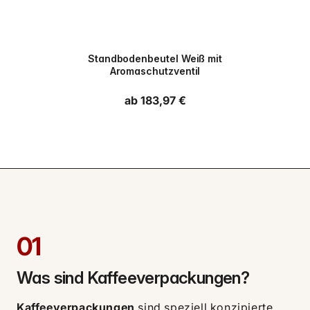
PPWR
Standbodenbeutel Weiß mit
Aromaschutzventil
Normaler Preis
ab 183,97 €
01
Was sind Kaffeeverpackungen?
Kaffeeverpackungen
sind speziell konzipierte