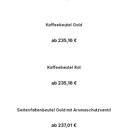
PPWR
Kaffeebeutel Gold
Normaler Preis
ab 235,16 €
PPWR
Kaffeebeutel Rot
Normaler Preis
ab 235,16 €
PPWR
Seitenfaltenbeutel Gold mit Aromaschutzventil
Normaler Preis
ab 237,01 €