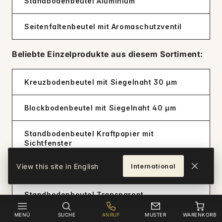
Standbodenbeutel Aluminium
Seitenfaltenbeutel mit Aromaschutzventil
Beliebte Einzelprodukte aus diesem Sortiment:
Kreuzbodenbeutel mit Siegelnaht 30 µm
Blockbodenbeutel mit Siegelnaht 40 µm
Standbodenbeutel Kraftpapier mit
Sichtfenster
View this site in English
International
Standbodenbeutel Kraftpapier
Standbodenbeutel Transparent
MENÜ
SUCHE
ANRUF
MUSTER
WARENKORB