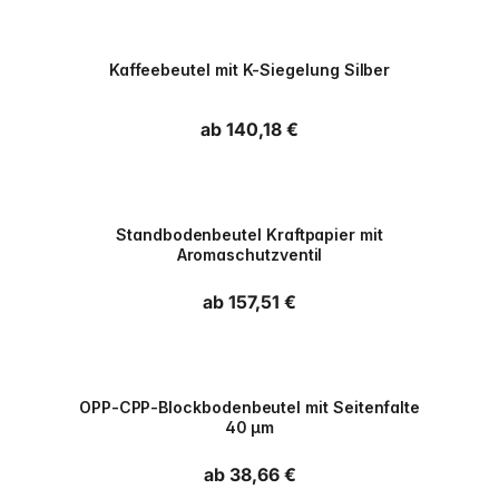
PPWR
Kaffeebeutel mit K-Siegelung Silber
Normaler Preis
ab 140,18 €
PPWR
Standbodenbeutel Kraftpapier mit
Aromaschutzventil
Normaler Preis
ab 157,51 €
PPWR
OPP-CPP-Blockbodenbeutel mit Seitenfalte
40 µm
Normaler Preis
ab 38,66 €