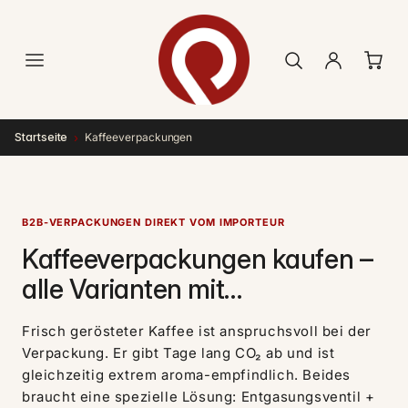
Direkt
zum
Inhalt
›
Startseite
Kaffeeverpackungen
B2B-VERPACKUNGEN DIREKT VOM IMPORTEUR
Kaffeeverpackungen kaufen –
alle Varianten mit
Aromaschutz für Rösterei, Café
Frisch gerösteter Kaffee ist anspruchsvoll bei der
& Home-Roaster
Verpackung. Er gibt Tage lang CO₂ ab und ist
gleichzeitig extrem aroma-empfindlich. Beides
braucht eine spezielle Lösung: Entgasungsventil +