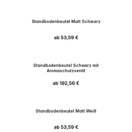
PPWR
Standbodenbeutel Matt Schwarz
Normaler Preis
ab 53,59 €
PPWR
Standbodenbeutel Schwarz mit
Aromaschutzventil
Normaler Preis
ab 192,56 €
PPWR
Standbodenbeutel Matt Weiß
Normaler Preis
ab 53,59 €