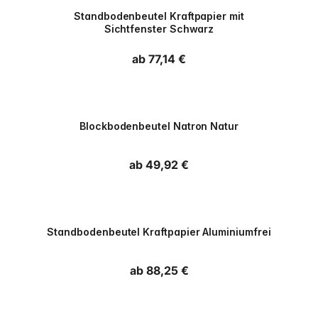
PPWR
Standbodenbeutel Kraftpapier mit
Sichtfenster Schwarz
Normaler Preis
ab 77,14 €
PPWR
Blockbodenbeutel Natron Natur
Normaler Preis
ab 49,92 €
PPWR
Standbodenbeutel Kraftpapier Aluminiumfrei
Normaler Preis
ab 88,25 €