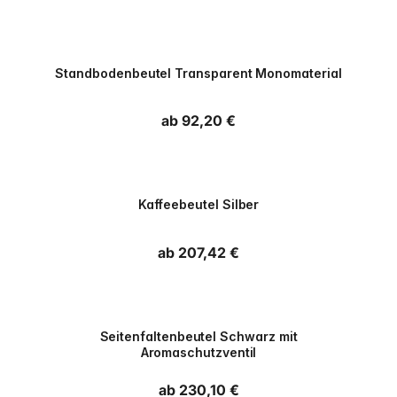
Standbodenbeutel Transparent Monomaterial
Normaler Preis
ab 92,20 €
PPWR
Kaffeebeutel Silber
Normaler Preis
ab 207,42 €
PPWR
Seitenfaltenbeutel Schwarz mit
Aromaschutzventil
Normaler Preis
ab 230,10 €