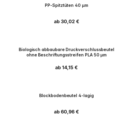
PP-Spitztüten 40 µm
Normaler Preis
ab 30,02 €
PPWR
Biologisch abbaubare Druckverschlussbeutel
ohne Beschriftungsstreifen PLA 50 µm
Normaler Preis
ab 14,15 €
PPWR
Blockbodenbeutel 4-lagig
Normaler Preis
ab 60,96 €