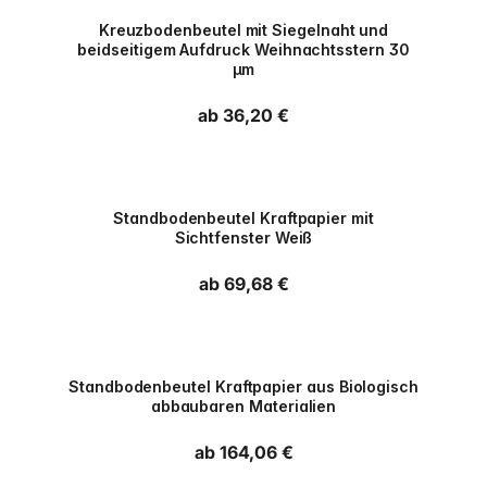
PPWR
Kreuzbodenbeutel mit Siegelnaht und
beidseitigem Aufdruck Weihnachtsstern 30
µm
Normaler Preis
ab 36,20 €
PPWR
Standbodenbeutel Kraftpapier mit
Sichtfenster Weiß
Normaler Preis
ab 69,68 €
PPWR
Standbodenbeutel Kraftpapier aus Biologisch
abbaubaren Materialien
Normaler Preis
ab 164,06 €