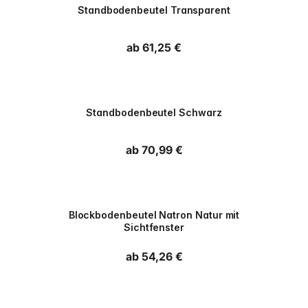
Standbodenbeutel Transparent
Normaler Preis
ab 61,25 €
PPWR
Standbodenbeutel Schwarz
Normaler Preis
ab 70,99 €
PPWR
Blockbodenbeutel Natron Natur mit
Sichtfenster
Normaler Preis
ab 54,26 €
PPWR