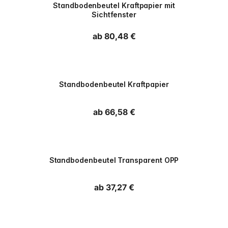
Standbodenbeutel Kraftpapier mit
Sichtfenster
Normaler Preis
ab 80,48 €
PPWR
Standbodenbeutel Kraftpapier
Normaler Preis
ab 66,58 €
PPWR
Standbodenbeutel Transparent OPP
Normaler Preis
ab 37,27 €
PPWR