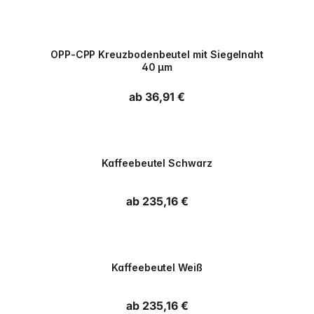
PPWR
OPP-CPP Kreuzbodenbeutel mit Siegelnaht
40 µm
Normaler Preis
ab 36,91 €
PPWR
Kaffeebeutel Schwarz
Normaler Preis
ab 235,16 €
PPWR
Kaffeebeutel Weiß
Normaler Preis
ab 235,16 €