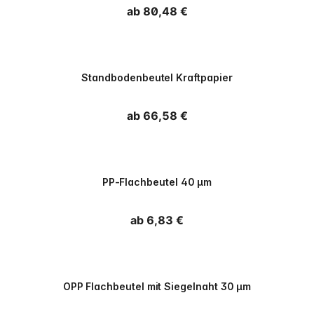
Normaler Preis
ab 80,48 €
PPWR
Standbodenbeutel Kraftpapier
Normaler Preis
ab 66,58 €
PPWR
PP-Flachbeutel 40 µm
Normaler Preis
ab 6,83 €
PPWR
OPP Flachbeutel mit Siegelnaht 30 µm