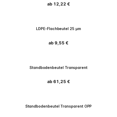
Normaler Preis
ab 12,22 €
PPWR
LDPE-Flachbeutel 25 µm
Normaler Preis
ab 9,55 €
PPWR
Standbodenbeutel Transparent
Normaler Preis
ab 61,25 €
PPWR
Standbodenbeutel Transparent OPP