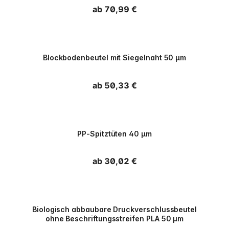
Normaler Preis
ab 70,99 €
PPWR
Blockbodenbeutel mit Siegelnaht 50 µm
Normaler Preis
ab 50,33 €
PPWR
PP-Spitztüten 40 µm
Normaler Preis
ab 30,02 €
PPWR
Biologisch abbaubare Druckverschlussbeutel
ohne Beschriftungsstreifen PLA 50 µm