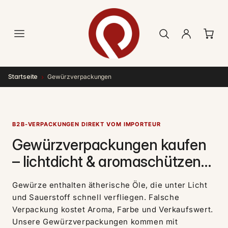
Direkt
zum
Inhalt
›
Startseite
Gewürzverpackungen
B2B-VERPACKUNGEN DIREKT VOM IMPORTEUR
Gewürzverpackungen kaufen
– lichtdicht & aromaschützend
für Gewürz-Manufakturen,
Gewürze enthalten ätherische Öle, die unter Licht
Bio-Direktvermarkter &
und Sauerstoff schnell verfliegen. Falsche
Privatküche
Verpackung kostet Aroma, Farbe und Verkaufswert.
Unsere Gewürzverpackungen kommen mit