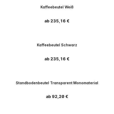
PPWR
Kaffeebeutel Weiß
Normaler Preis
ab 235,16 €
PPWR
Kaffeebeutel Schwarz
Normaler Preis
ab 235,16 €
Standbodenbeutel Transparent Monomaterial
Normaler Preis
ab 92,20 €