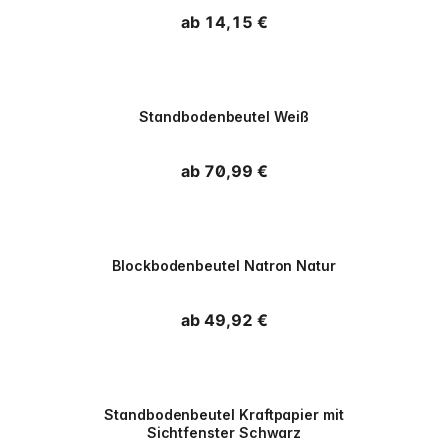
Normaler Preis
ab 14,15 €
PPWR
Standbodenbeutel Weiß
Normaler Preis
ab 70,99 €
PPWR
Blockbodenbeutel Natron Natur
Normaler Preis
ab 49,92 €
PPWR
Standbodenbeutel Kraftpapier mit
Sichtfenster Schwarz