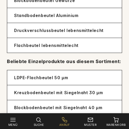
Blockbodenbeutel Gewürze
Standbodenbeutel Aluminium
Druckverschlussbeutel lebensmittelecht
Flachbeutel lebensmittelecht
Beliebte Einzelprodukte aus diesem Sortiment:
LDPE-Flachbeutel 50 µm
Kreuzbodenbeutel mit Siegelnaht 30 µm
Blockbodenbeutel mit Siegelnaht 40 µm
LDPE-Flachbeutel 100 µm
MENÜ
SUCHE
ANRUF
MUSTER
WARENKORB