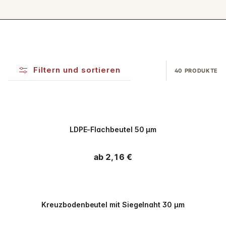
Filtern und sortieren
40 PRODUKTE
PPWR
LDPE-Flachbeutel 50 µm
Normaler Preis
ab 2,16 €
PPWR
Kreuzbodenbeutel mit Siegelnaht 30 µm