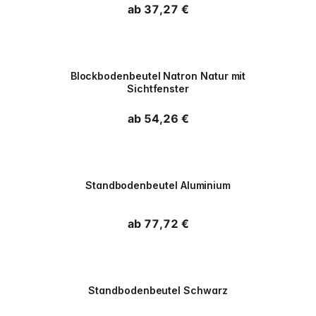
Normaler Preis
ab 37,27 €
PPWR
Blockbodenbeutel Natron Natur mit
Sichtfenster
Normaler Preis
ab 54,26 €
PPWR
Standbodenbeutel Aluminium
Normaler Preis
ab 77,72 €
PPWR
Standbodenbeutel Schwarz