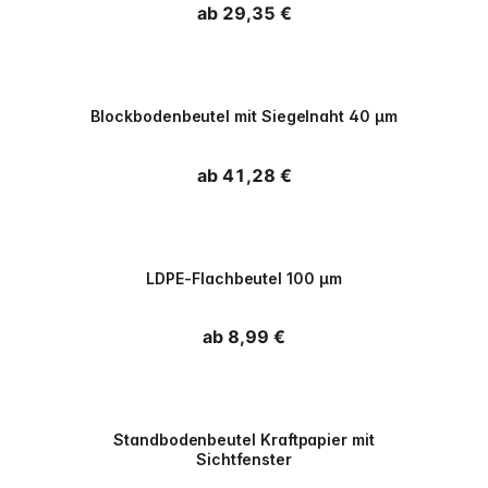
Normaler Preis
ab 29,35 €
PPWR
Blockbodenbeutel mit Siegelnaht 40 µm
Normaler Preis
ab 41,28 €
PPWR
LDPE-Flachbeutel 100 µm
Normaler Preis
ab 8,99 €
PPWR
Standbodenbeutel Kraftpapier mit
Sichtfenster