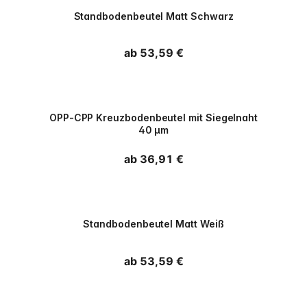
PPWR
Standbodenbeutel Matt Schwarz
Normaler Preis
ab 53,59 €
PPWR
OPP-CPP Kreuzbodenbeutel mit Siegelnaht
40 µm
Normaler Preis
ab 36,91 €
PPWR
Standbodenbeutel Matt Weiß
Normaler Preis
ab 53,59 €