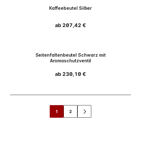
PPWR
Kaffeebeutel Silber
Normaler Preis
ab 207,42 €
PPWR
Seitenfaltenbeutel Schwarz mit
Aromaschutzventil
Normaler Preis
ab 230,10 €
1
2