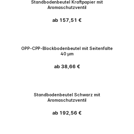
Standbodenbeutel Kraftpapier mit
Aromaschutzventil
Normaler Preis
ab 157,51 €
PPWR
OPP-CPP-Blockbodenbeutel mit Seitenfalte
40 µm
Normaler Preis
ab 38,66 €
PPWR
Standbodenbeutel Schwarz mit
Aromaschutzventil
Normaler Preis
ab 192,56 €