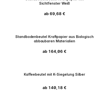
Sichtfenster Weiß
Normaler Preis
ab 69,68 €
PPWR
Standbodenbeutel Kraftpapier aus Biologisch
abbaubaren Materialien
Normaler Preis
ab 164,06 €
PPWR
Kaffeebeutel mit K-Siegelung Silber
Normaler Preis
ab 140,18 €
PPWR