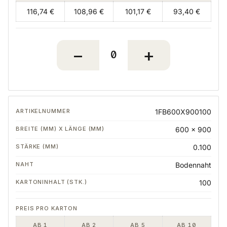
116,74 €
108,96 €
101,17 €
93,40 €
1FB600X900100
600 x 900
0.100
Bodennaht
100
AB 1
AB 2
AB 5
AB 10