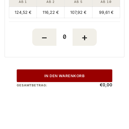
AB 1
AB 2
AB 5
AB 10
124,52 €
116,22 €
107,92 €
99,61 €
IN DEN WARENKORB
€0,00
GESAMTBETRAG: