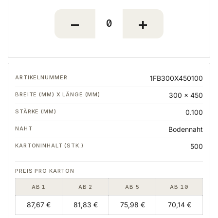
1FB300X450100
300 x 450
0.100
Bodennaht
500
AB 1
AB 2
AB 5
AB 10
87,67 €
81,83 €
75,98 €
70,14 €