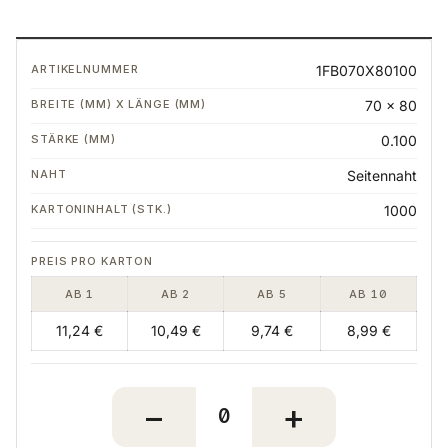
Bestelltabelle: Varianten, Preise und Mengen
1FB070X80100
70 x 80
0.100
Seitennaht
1000
AB 1
AB 2
AB 5
AB 10
11,24 €
10,49 €
9,74 €
8,99 €