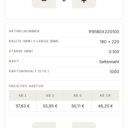
1FB180X220100
180 x 220
0.100
Seitennaht
1000
AB 1
AB 2
AB 5
AB 10
57,83 €
53,95 €
50,11 €
46,25 €