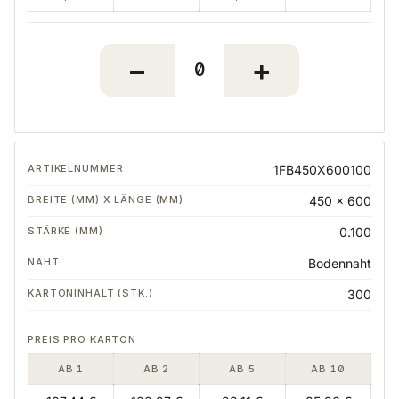
1FB450X600100
450 x 600
0.100
Bodennaht
300
AB 1
AB 2
AB 5
AB 10