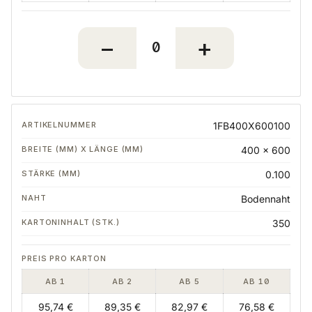
1FB400X600100
400 x 600
0.100
Bodennaht
350
AB 1
AB 2
AB 5
AB 10
95,74 €
89,35 €
82,97 €
76,58 €