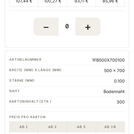
107,44 €
100,27 €
93,11 €
85,96 €
1FB500X700100
500 x 700
0.100
Bodennaht
300
AB 1
AB 2
AB 5
AB 10