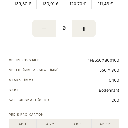
139,30 €
130,01 €
120,73 €
111,43 €
1FB550X800100
550 x 800
0.100
Bodennaht
200
AB 1
AB 2
AB 5
AB 10