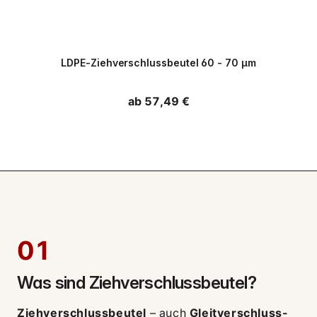
PPWR
LDPE-Ziehverschlussbeutel 60 - 70 µm
Normaler Preis
ab 57,49 €
01
Was sind Ziehverschlussbeutel?
Ziehverschlussbeutel
– auch
Gleitverschluss-