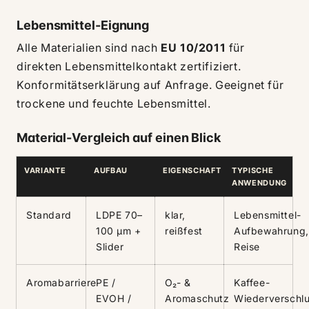
Lebensmittel-Eignung
Alle Materialien sind nach
EU 10/2011
für
direkten Lebensmittelkontakt zertifiziert.
Konformitätserklärung auf Anfrage. Geeignet für
trockene und feuchte Lebensmittel.
Material-Vergleich auf einen Blick
VARIANTE
AUFBAU
EIGENSCHAFT
TYPISCHE
ANWENDUNG
Standard
LDPE 70–
klar,
Lebensmittel-
100 µm +
reißfest
Aufbewahrung,
Slider
Reise
Aromabarriere
PE /
O₂- &
Kaffee-
EVOH /
Aromaschutz
Wiederverschlu