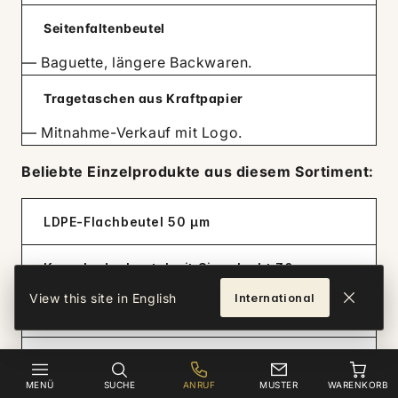
Seitenfaltenbeutel
— Baguette, längere Backwaren.
Tragetaschen aus Kraftpapier
— Mitnahme-Verkauf mit Logo.
Beliebte Einzelprodukte aus diesem Sortiment:
LDPE-Flachbeutel 50 µm
Kreuzbodenbeutel mit Siegelnaht 30 µm
View this site in English
International
Blockbodenbeutel mit Siegelnaht 40 µm
LDPE-Flachbeutel 100 µm
MENÜ
SUCHE
ANRUF
MUSTER
WARENKORB