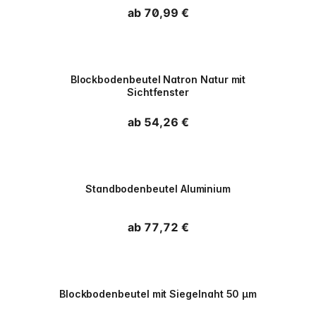
Normaler Preis
ab 70,99 €
PPWR
Blockbodenbeutel Natron Natur mit
Sichtfenster
Normaler Preis
ab 54,26 €
PPWR
Standbodenbeutel Aluminium
Normaler Preis
ab 77,72 €
PPWR
Blockbodenbeutel mit Siegelnaht 50 µm