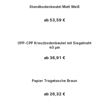
PPWR
Standbodenbeutel Matt Weiß
Normaler Preis
ab 53,59 €
PPWR
OPP-CPP Kreuzbodenbeutel mit Siegelnaht
40 µm
Normaler Preis
ab 36,91 €
PPWR
Papier Tragetasche Braun
Normaler Preis
ab 26,32 €