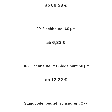
Normaler Preis
ab 66,58 €
PPWR
PP-Flachbeutel 40 µm
Normaler Preis
ab 6,83 €
PPWR
OPP Flachbeutel mit Siegelnaht 30 µm
Normaler Preis
ab 12,22 €
PPWR
Standbodenbeutel Transparent OPP