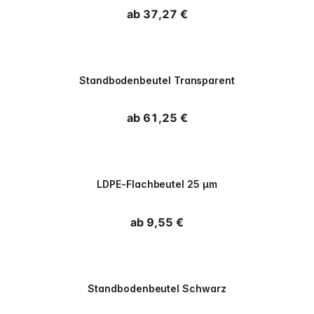
Normaler Preis
ab 37,27 €
PPWR
Standbodenbeutel Transparent
Normaler Preis
ab 61,25 €
PPWR
LDPE-Flachbeutel 25 µm
Normaler Preis
ab 9,55 €
PPWR
Standbodenbeutel Schwarz