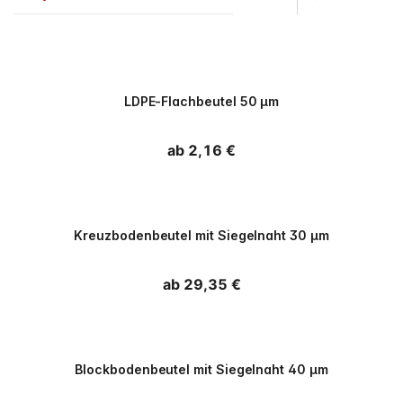
PPWR
LDPE-Flachbeutel 50 µm
Normaler Preis
ab 2,16 €
PPWR
Kreuzbodenbeutel mit Siegelnaht 30 µm
Normaler Preis
ab 29,35 €
PPWR
Blockbodenbeutel mit Siegelnaht 40 µm