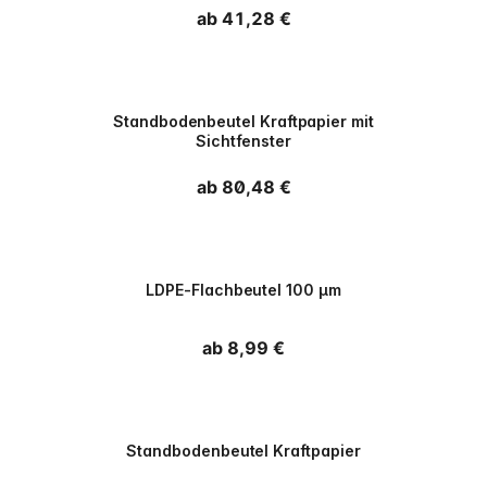
Normaler Preis
ab 41,28 €
PPWR
Standbodenbeutel Kraftpapier mit
Sichtfenster
Normaler Preis
ab 80,48 €
PPWR
LDPE-Flachbeutel 100 µm
Normaler Preis
ab 8,99 €
PPWR
Standbodenbeutel Kraftpapier