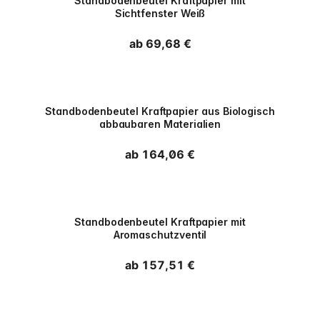
Standbodenbeutel Kraftpapier mit
Sichtfenster Weiß
Normaler Preis
ab 69,68 €
PPWR
Standbodenbeutel Kraftpapier aus Biologisch
abbaubaren Materialien
Normaler Preis
ab 164,06 €
PPWR
Standbodenbeutel Kraftpapier mit
Aromaschutzventil
Normaler Preis
ab 157,51 €
PPWR