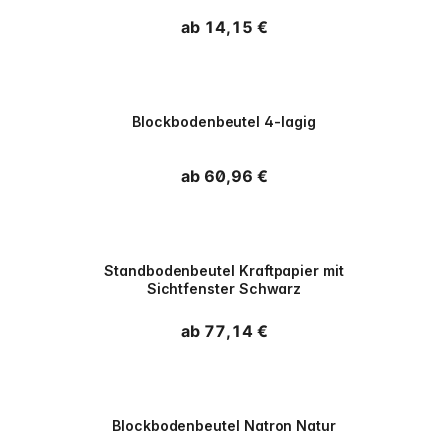
Normaler Preis
ab 14,15 €
PPWR
Blockbodenbeutel 4-lagig
Normaler Preis
ab 60,96 €
PPWR
Standbodenbeutel Kraftpapier mit
Sichtfenster Schwarz
Normaler Preis
ab 77,14 €
PPWR
Blockbodenbeutel Natron Natur