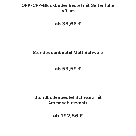
OPP-CPP-Blockbodenbeutel mit Seitenfalte
40 µm
Normaler Preis
ab 38,66 €
PPWR
Standbodenbeutel Matt Schwarz
Normaler Preis
ab 53,59 €
PPWR
Standbodenbeutel Schwarz mit
Aromaschutzventil
Normaler Preis
ab 192,56 €