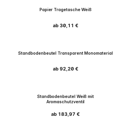
PPWR
Papier Tragetasche Weiß
Normaler Preis
ab 30,11 €
Standbodenbeutel Transparent Monomaterial
Normaler Preis
ab 92,20 €
PPWR
Standbodenbeutel Weiß mit
Aromaschutzventil
Normaler Preis
ab 183,97 €