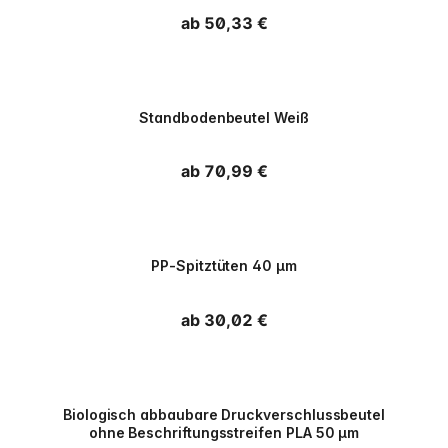
Normaler Preis
ab 50,33 €
PPWR
Standbodenbeutel Weiß
Normaler Preis
ab 70,99 €
PPWR
PP-Spitztüten 40 µm
Normaler Preis
ab 30,02 €
PPWR
Biologisch abbaubare Druckverschlussbeutel
ohne Beschriftungsstreifen PLA 50 µm