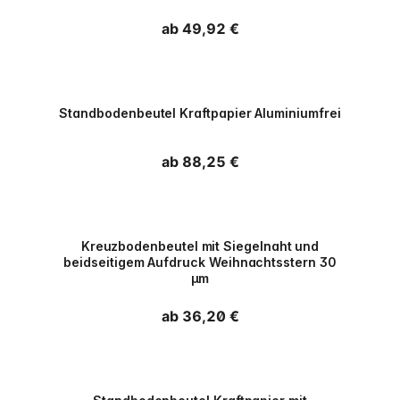
Normaler Preis
ab 49,92 €
PPWR
Standbodenbeutel Kraftpapier Aluminiumfrei
Normaler Preis
ab 88,25 €
PPWR
Kreuzbodenbeutel mit Siegelnaht und
beidseitigem Aufdruck Weihnachtsstern 30
µm
Normaler Preis
ab 36,20 €
PPWR