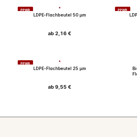
PPWR
PPWR
LDPE-Flachbeutel 50 µm
LDP
Normaler
ab 2,16 €
Preis
PPWR
PPWR
LDPE-Flachbeutel 25 µm
B
F
Normaler
ab 9,55 €
Preis