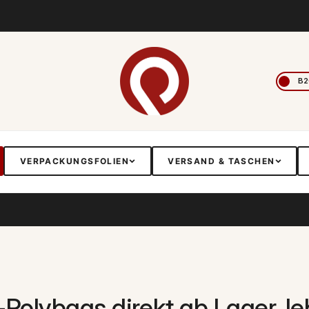
VERPACKUNGSFOLIEN
VERSAND & TASCHEN
Polybags direkt ab Lager, leb