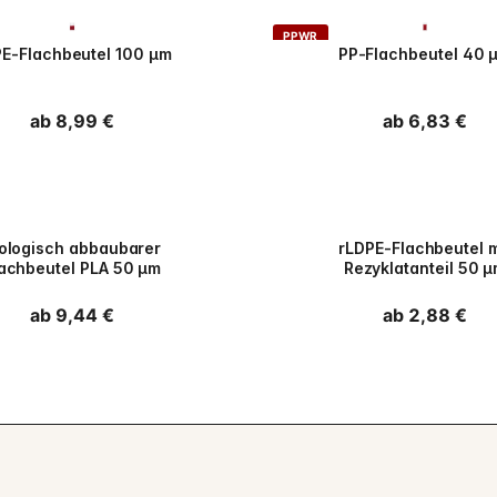
PPWR
E-Flachbeutel 100 µm
PP-Flachbeutel 40 
Normaler
ab 8,99 €
Normaler
ab 6,83 €
Preis
Preis
iologisch abbaubarer
rLDPE-Flachbeutel m
lachbeutel PLA 50 µm
Rezyklatanteil 50 
Normaler
ab 9,44 €
Normaler
ab 2,88 €
Preis
Preis