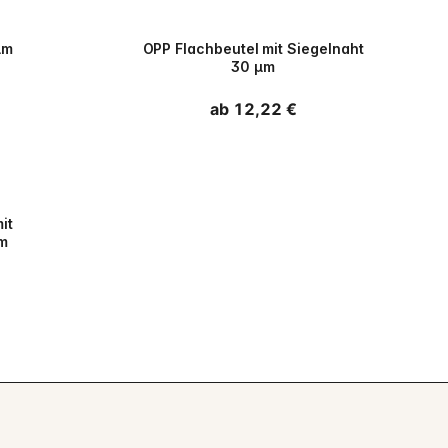
PPWR
µm
OPP Flachbeutel mit Siegelnaht
30 µm
Normaler
ab 12,22 €
Preis
it
µm