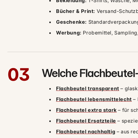
Bekleidung:
T-Shirts, Wäsche, 
Bücher & Print:
Versand-Schutzb
Geschenke:
Standardverpackung
Werbung:
Probemittel, Sampling,
03
Welche Flachbeutel-
Flachbeutel transparent
– glaskl
Flachbeutel lebensmittelecht
– 
Flachbeutel extra stark
– für sc
Flachbeutel Ersatzteile
– spezie
Flachbeutel nachhaltig
– aus re