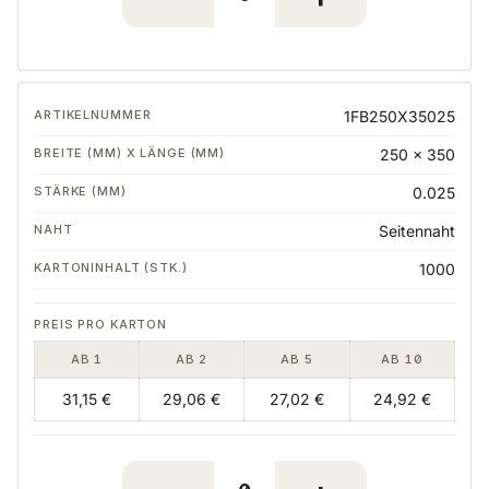
1FB250X35025
250 x 350
0.025
Seitennaht
1000
AB 1
AB 2
AB 5
AB 10
31,15 €
29,06 €
27,02 €
24,92 €