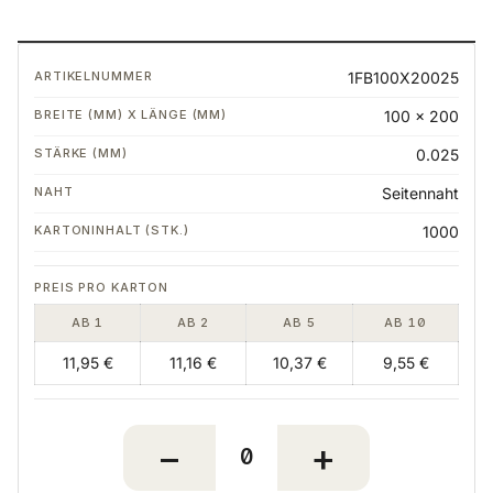
Bestelltabelle: Varianten, Preise und Mengen
1FB100X20025
100 x 200
0.025
Seitennaht
1000
AB 1
AB 2
AB 5
AB 10
11,95 €
11,16 €
10,37 €
9,55 €