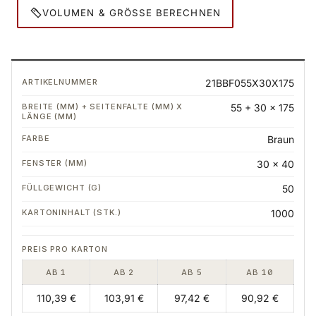
VOLUMEN & GRÖSSE BERECHNEN
Bestelltabelle: Varianten, Preise und Mengen
21BBF055X30X175
55 + 30 x 175
Braun
30 x 40
50
1000
AB 1
AB 2
AB 5
AB 10
110,39 €
103,91 €
97,42 €
90,92 €