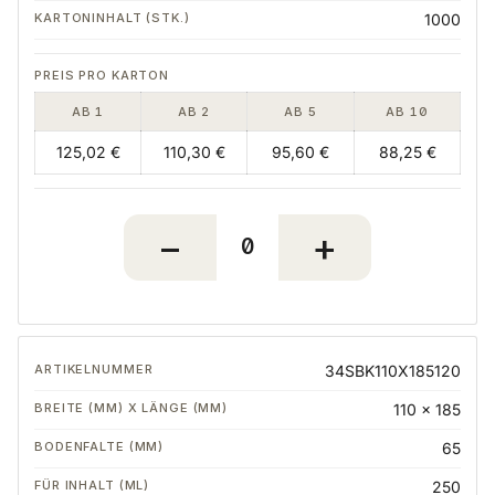
1000
AB 1
AB 2
AB 5
AB 10
125,02 €
110,30 €
95,60 €
88,25 €
34SBK110X185120
110 x 185
65
250