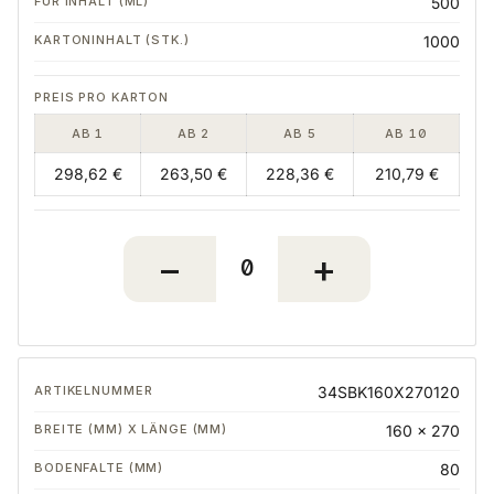
500
1000
AB 1
AB 2
AB 5
AB 10
298,62 €
263,50 €
228,36 €
210,79 €
34SBK160X270120
160 x 270
80