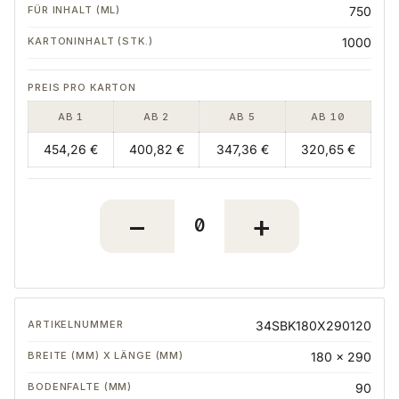
750
1000
AB 1
AB 2
AB 5
AB 10
454,26 €
400,82 €
347,36 €
320,65 €
34SBK180X290120
180 x 290
90