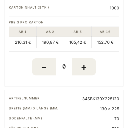
1000
AB 1
AB 2
AB 5
AB 10
216,31 €
190,87 €
165,42 €
152,70 €
34SBK130X225120
130 x 225
70