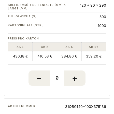
120 + 90 x 290
500
1000
AB 1
AB 2
AB 5
AB 10
436,18 €
410,53 €
384,86 €
359,20 €
31QBG140+100X375136