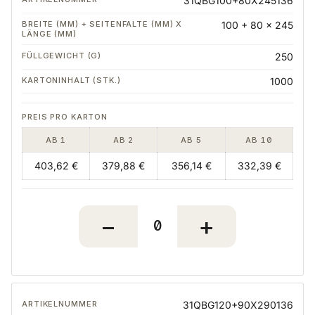
31QBG100+80X245136
100 + 80 x 245
250
1000
AB 1
AB 2
AB 5
AB 10
403,62 €
379,88 €
356,14 €
332,39 €
31QBG120+90X290136