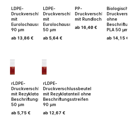
LDPE-
LDPE-
PP-
Biologisch 
Druckverschlussbeutel
Druckverschlussbeutel
Druckverschlussbeutel
Druckversch
mit
mit
mit Rundloch 50 µm
ohne
Eurolochausstanzung
Eurolochausstanzung
Beschriftun
Normaler Preis
ab 16,40 €
90 µm
50 µm
PLA 50 µm
Normaler Preis
ab 13,86 €
Normaler Preis
ab 5,64 €
Normaler Pr
ab 14,15 €
rLDPE-
rLDPE-
Druckverschlussbeutel
Druckverschlussbeutel
mit Rezyklatanteil ohne
mit Rezyklatanteil ohne
Beschriftungsstreifen
Beschriftungsstreifen
50 µm
90 µm
Normaler Preis
ab 5,75 €
Normaler Preis
ab 12,67 €