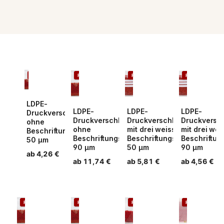
PPWR
PPWR
PPWR
PPWR
LDPE-
LDPE-
LDPE-
LDPE-
Druckverschlussbeutel
Druckverschlussbeutel
Druckverschlussbeutel
Druckversch
ohne
ohne
mit drei weissen
mit drei we
Beschriftungsstreifen
Beschriftungsstreifen
Beschriftungsstreifen
Beschriftun
50 µm
90 µm
50 µm
90 µm
Normaler Preis
ab 4,26 €
Normaler Preis
ab 11,74 €
Normaler Preis
ab 5,81 €
Normaler Pr
ab 4,56 €
PPWR
PPWR
PPWR
PPWR