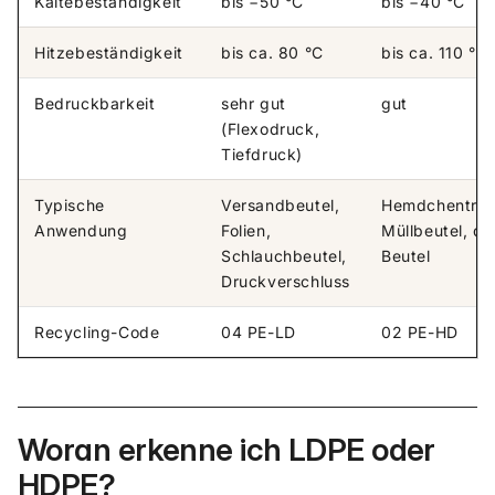
Kältebeständigkeit
bis −50 °C
bis −40 °C
Hitzebeständigkeit
bis ca. 80 °C
bis ca. 110 °C
Bedruckbarkeit
sehr gut
gut
(Flexodruck,
Tiefdruck)
Typische
Versandbeutel,
Hemdchentrag
Anwendung
Folien,
Müllbeutel, di
Schlauchbeutel,
Beutel
Druckverschluss
Recycling-Code
04 PE-LD
02 PE-HD
Woran erkenne ich LDPE oder
HDPE?