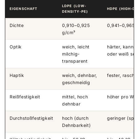
LDPE (LOW-
EIGENSCHAFT
HDPE (HIGH-DE
DENSITY-PE)
Dichte
0,910–0,925
0,941–0,965 
g/cm³
Optik
weich, leicht
härter, kann t
milchig-
oder weiß sei
transparent
Haptik
weich, dehnbar,
fester, raschel
geschmeidig
Reißfestigkeit
mittel, hoch
höher pro Wan
dehnbar
Durchstoßfestigkeit
hoch (durch
geringer (sprö
Dehnbarkeit)