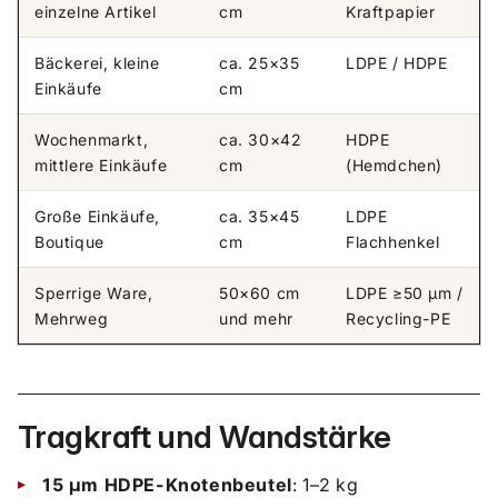
einzelne Artikel
cm
Kraftpapier
Bäckerei, kleine
ca. 25×35
LDPE / HDPE
Einkäufe
cm
Wochenmarkt,
ca. 30×42
HDPE
mittlere Einkäufe
cm
(Hemdchen)
Große Einkäufe,
ca. 35×45
LDPE
Boutique
cm
Flachhenkel
Sperrige Ware,
50×60 cm
LDPE ≥50 µm /
Mehrweg
und mehr
Recycling-PE
Tragkraft und Wandstärke
15 µm HDPE-Knotenbeutel
: 1–2 kg